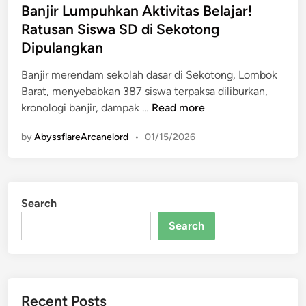
s
Banjir Lumpuhkan Aktivitas Belajar!
t
Ratusan Siswa SD di Sekotong
e
Dipulangkan
d
i
Banjir merendam sekolah dasar di Sekotong, Lombok
n
Barat, menyebabkan 387 siswa terpaksa diliburkan,
B
kronologi banjir, dampak …
Read more
a
by
AbyssflareArcanelord
•
01/15/2026
n
j
i
r
Search
L
u
Search
m
p
u
h
Recent Posts
k