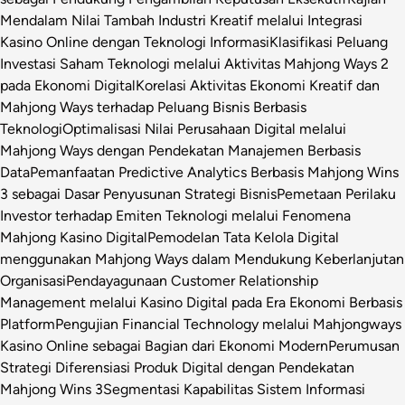
Mendalam Nilai Tambah Industri Kreatif melalui Integrasi
Kasino Online dengan Teknologi Informasi
Klasifikasi Peluang
Investasi Saham Teknologi melalui Aktivitas Mahjong Ways 2
pada Ekonomi Digital
Korelasi Aktivitas Ekonomi Kreatif dan
Mahjong Ways terhadap Peluang Bisnis Berbasis
Teknologi
Optimalisasi Nilai Perusahaan Digital melalui
Mahjong Ways dengan Pendekatan Manajemen Berbasis
Data
Pemanfaatan Predictive Analytics Berbasis Mahjong Wins
3 sebagai Dasar Penyusunan Strategi Bisnis
Pemetaan Perilaku
Investor terhadap Emiten Teknologi melalui Fenomena
Mahjong Kasino Digital
Pemodelan Tata Kelola Digital
menggunakan Mahjong Ways dalam Mendukung Keberlanjutan
Organisasi
Pendayagunaan Customer Relationship
Management melalui Kasino Digital pada Era Ekonomi Berbasis
Platform
Pengujian Financial Technology melalui Mahjongways
Kasino Online sebagai Bagian dari Ekonomi Modern
Perumusan
Strategi Diferensiasi Produk Digital dengan Pendekatan
Mahjong Wins 3
Segmentasi Kapabilitas Sistem Informasi