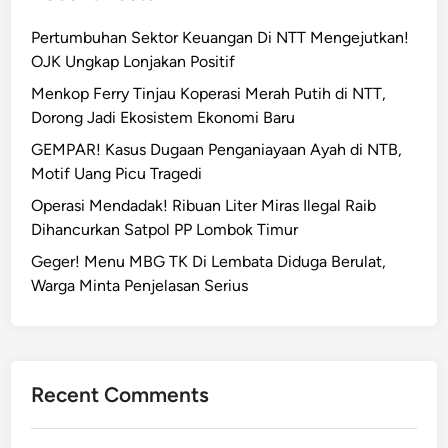
a
Pertumbuhan Sektor Keuangan Di NTT Mengejutkan!
n
OJK Ungkap Lonjakan Positif
A
k
Menkop Ferry Tinjau Koperasi Merah Putih di NTT,
t
Dorong Jadi Ekosistem Ekonomi Baru
i
GEMPAR! Kasus Dugaan Penganiayaan Ayah di NTB,
v
Motif Uang Picu Tragedi
i
Operasi Mendadak! Ribuan Liter Miras Ilegal Raib
t
Dihancurkan Satpol PP Lombok Timur
a
s
Geger! Menu MBG TK Di Lembata Diduga Berulat,
B
Warga Minta Penjelasan Serius
e
l
a
j
Recent Comments
a
r