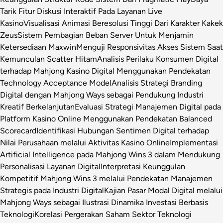
Tarik Fitur Diskusi Interaktif Pada Layanan Live
Kasino
Visualisasi Animasi Beresolusi Tinggi Dari Karakter Kakek
Zeus
Sistem Pembagian Beban Server Untuk Menjamin
Ketersediaan Maxwin
Menguji Responsivitas Akses Sistem Saat
Kemunculan Scatter Hitam
Analisis Perilaku Konsumen Digital
terhadap Mahjong Kasino Digital Menggunakan Pendekatan
Technology Acceptance Model
Analisis Strategi Branding
Digital dengan Mahjong Ways sebagai Pendukung Industri
Kreatif Berkelanjutan
Evaluasi Strategi Manajemen Digital pada
Platform Kasino Online Menggunakan Pendekatan Balanced
Scorecard
Identifikasi Hubungan Sentimen Digital terhadap
Nilai Perusahaan melalui Aktivitas Kasino Online
Implementasi
Artificial Intelligence pada Mahjong Wins 3 dalam Mendukung
Personalisasi Layanan Digital
Interpretasi Keunggulan
Kompetitif Mahjong Wins 3 melalui Pendekatan Manajemen
Strategis pada Industri Digital
Kajian Pasar Modal Digital melalui
Mahjong Ways sebagai Ilustrasi Dinamika Investasi Berbasis
Teknologi
Korelasi Pergerakan Saham Sektor Teknologi