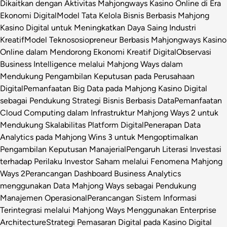
Dikaitkan dengan Aktivitas Mahjongways Kasino Online di Era
Ekonomi Digital
Model Tata Kelola Bisnis Berbasis Mahjong
Kasino Digital untuk Meningkatkan Daya Saing Industri
Kreatif
Model Teknososiopreneur Berbasis Mahjongways Kasino
Online dalam Mendorong Ekonomi Kreatif Digital
Observasi
Business Intelligence melalui Mahjong Ways dalam
Mendukung Pengambilan Keputusan pada Perusahaan
Digital
Pemanfaatan Big Data pada Mahjong Kasino Digital
sebagai Pendukung Strategi Bisnis Berbasis Data
Pemanfaatan
Cloud Computing dalam Infrastruktur Mahjong Ways 2 untuk
Mendukung Skalabilitas Platform Digital
Penerapan Data
Analytics pada Mahjong Wins 3 untuk Mengoptimalkan
Pengambilan Keputusan Manajerial
Pengaruh Literasi Investasi
terhadap Perilaku Investor Saham melalui Fenomena Mahjong
Ways 2
Perancangan Dashboard Business Analytics
menggunakan Data Mahjong Ways sebagai Pendukung
Manajemen Operasional
Perancangan Sistem Informasi
Terintegrasi melalui Mahjong Ways Menggunakan Enterprise
Architecture
Strategi Pemasaran Digital pada Kasino Digital