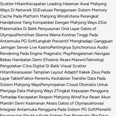
Scatter Hitam
Kecepatan Loading Halaman Awal Mahjong
Ways Di Network 5G
Evaluasi Penggunaan Sistem Memory
Cache Pada Platform Mahjong Wins
Kriteria Perangkat
Handphone Yang Kompatibel Dengan Mahjong Ways 2
Sisi
Matematika Di Balik Penyusunan Grid Layar Gates of
Olympus
Pemilihan Skema Warna Kontras Tinggi Pada
Antarmuka PG Soft
Langkah Preventif Menghadapi Gangguan
Jaringan Server Live Kasino
Pentingnya Synchronous Audio
Rendering Pada Engine Pragmatic Play
Pengalaman Navigasi
Bebas Hambatan Demi Efisiensi Akses Maxwin
Teknologi
Pengolahan Citra Digital Di Balik Visual Scatter
Hitam
Kesesuaian Tampilan Layout Adaptif Kakek Zeus Pada
Layar Tablet
Faktor Penentu Kestabilan Transfer Data Pada
Sistem Mahjong Ways
Penyimpanan Cloud Otomatis Untuk
Menjaga Data Mahjong Ways 2
Tingkat Kepuasan Pengguna
Terhadap Kecepatan Respon Mahjong Wins
Fitur Reset Akun
Mandiri Demi Keamanan Akses Gates of Olympus
Inovasi
Integrasi Antarmuka Pengguna Pada Sistem PG Soft
Meneliti
Keunggulan Struktur Kode Sistem Dari Pragmatic Play
Daya