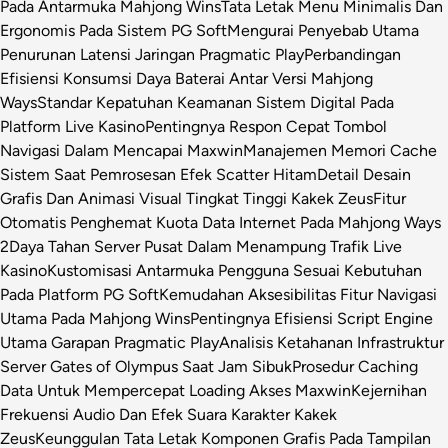
Pada Antarmuka Mahjong Wins
Tata Letak Menu Minimalis Dan
Ergonomis Pada Sistem PG Soft
Mengurai Penyebab Utama
Penurunan Latensi Jaringan Pragmatic Play
Perbandingan
Efisiensi Konsumsi Daya Baterai Antar Versi Mahjong
Ways
Standar Kepatuhan Keamanan Sistem Digital Pada
Platform Live Kasino
Pentingnya Respon Cepat Tombol
Navigasi Dalam Mencapai Maxwin
Manajemen Memori Cache
Sistem Saat Pemrosesan Efek Scatter Hitam
Detail Desain
Grafis Dan Animasi Visual Tingkat Tinggi Kakek Zeus
Fitur
Otomatis Penghemat Kuota Data Internet Pada Mahjong Ways
2
Daya Tahan Server Pusat Dalam Menampung Trafik Live
Kasino
Kustomisasi Antarmuka Pengguna Sesuai Kebutuhan
Pada Platform PG Soft
Kemudahan Aksesibilitas Fitur Navigasi
Utama Pada Mahjong Wins
Pentingnya Efisiensi Script Engine
Utama Garapan Pragmatic Play
Analisis Ketahanan Infrastruktur
Server Gates of Olympus Saat Jam Sibuk
Prosedur Caching
Data Untuk Mempercepat Loading Akses Maxwin
Kejernihan
Frekuensi Audio Dan Efek Suara Karakter Kakek
Zeus
Keunggulan Tata Letak Komponen Grafis Pada Tampilan