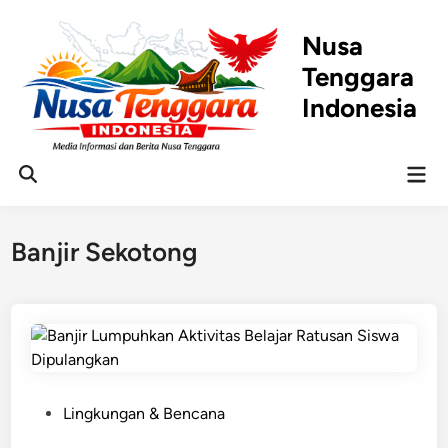
Skip
to
Nusa
content
Tenggara
Indonesia
Mai
Open
Men
Search
Banjir Sekotong
P
Lingkungan & Bencana
o