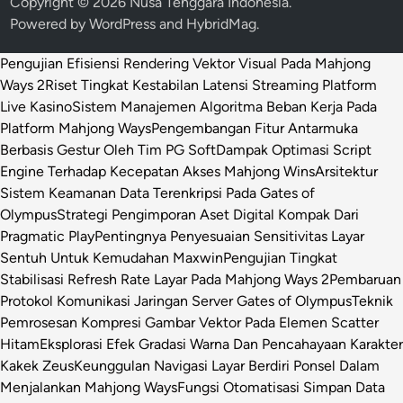
Copyright © 2026
Nusa Tenggara Indonesia
.
k
Powered by
WordPress
and
HybridMag
.
o
t
Pengujian Efisiensi Rendering Vektor Visual Pada Mahjong
o
Ways 2
Riset Tingkat Kestabilan Latensi Streaming Platform
n
Live Kasino
Sistem Manajemen Algoritma Beban Kerja Pada
g
Platform Mahjong Ways
Pengembangan Fitur Antarmuka
D
Berbasis Gestur Oleh Tim PG Soft
Dampak Optimasi Script
i
Engine Terhadap Kecepatan Akses Mahjong Wins
Arsitektur
p
Sistem Keamanan Data Terenkripsi Pada Gates of
u
Olympus
Strategi Pengimporan Aset Digital Kompak Dari
l
Pragmatic Play
Pentingnya Penyesuaian Sensitivitas Layar
a
Sentuh Untuk Kemudahan Maxwin
Pengujian Tingkat
n
Stabilisasi Refresh Rate Layar Pada Mahjong Ways 2
Pembaruan
g
Protokol Komunikasi Jaringan Server Gates of Olympus
Teknik
k
Pemrosesan Kompresi Gambar Vektor Pada Elemen Scatter
a
Hitam
Eksplorasi Efek Gradasi Warna Dan Pencahayaan Karakter
n
Kakek Zeus
Keunggulan Navigasi Layar Berdiri Ponsel Dalam
Menjalankan Mahjong Ways
Fungsi Otomatisasi Simpan Data