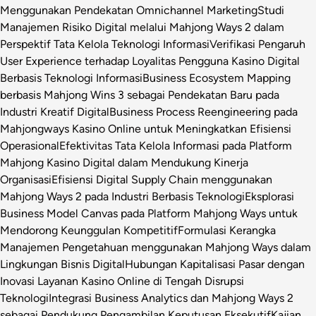
Menggunakan Pendekatan Omnichannel Marketing
Studi
Manajemen Risiko Digital melalui Mahjong Ways 2 dalam
Perspektif Tata Kelola Teknologi Informasi
Verifikasi Pengaruh
User Experience terhadap Loyalitas Pengguna Kasino Digital
Berbasis Teknologi Informasi
Business Ecosystem Mapping
berbasis Mahjong Wins 3 sebagai Pendekatan Baru pada
Industri Kreatif Digital
Business Process Reengineering pada
Mahjongways Kasino Online untuk Meningkatkan Efisiensi
Operasional
Efektivitas Tata Kelola Informasi pada Platform
Mahjong Kasino Digital dalam Mendukung Kinerja
Organisasi
Efisiensi Digital Supply Chain menggunakan
Mahjong Ways 2 pada Industri Berbasis Teknologi
Eksplorasi
Business Model Canvas pada Platform Mahjong Ways untuk
Mendorong Keunggulan Kompetitif
Formulasi Kerangka
Manajemen Pengetahuan menggunakan Mahjong Ways dalam
Lingkungan Bisnis Digital
Hubungan Kapitalisasi Pasar dengan
Inovasi Layanan Kasino Online di Tengah Disrupsi
Teknologi
Integrasi Business Analytics dan Mahjong Ways 2
sebagai Pendukung Pengambilan Keputusan Eksekutif
Kajian