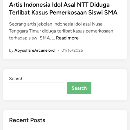
s
Artis Indonesia Idol Asal NTT Diduga
t
Terlibat Kasus Pemerkosaan Siswi SMA
e
Seorang artis jebolan Indonesia Idol asal Nusa
d
Tenggara Timur diduga terlibat kasus pemerkosaan
i
A
terhadap siswi SMA. …
Read more
n
r
by
AbyssflareArcanelord
•
01/16/2026
t
i
s
I
Search
n
d
Search
o
n
e
s
Recent Posts
i
a