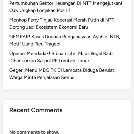
Pertumbuhan Sektor Keuangan Di NTT Mengejutkan!
I
OJK Ungkap Lonjakan Positif
d
o
Menkop Ferry Tinjau Koperasi Merah Putih di NTT,
l
Dorong Jadi Ekosistem Ekonomi Baru
A
GEMPAR! Kasus Dugaan Penganiayaan Ayah di NTB,
s
Motif Uang Picu Tragedi
a
Operasi Mendadak! Ribuan Liter Miras Ilegal Raib
l
Dihancurkan Satpol PP Lombok Timur
N
T
Geger! Menu MBG TK Di Lembata Diduga Berulat,
T
Warga Minta Penjelasan Serius
D
i
d
u
Recent Comments
g
a
T
No comments to show.