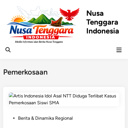
Skip
to
Nusa
content
Tenggara
Indonesia
Mai
Open
Men
Search
Pemerkosaan
P
Berita & Dinamika Regional
o